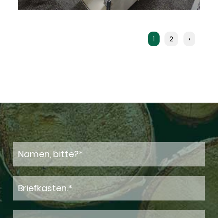
1
2
›